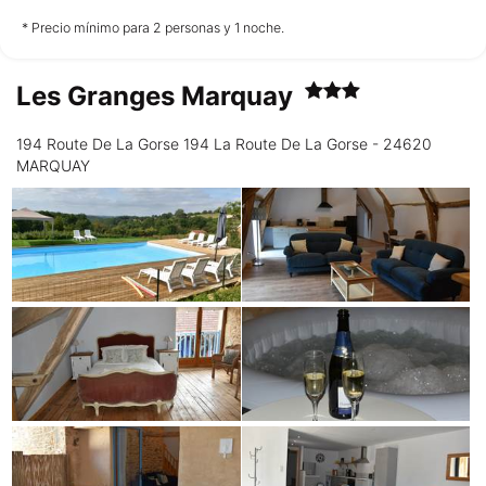
no disponible
no disponible
no disponible
* Precio mínimo para 2 personas y 1 noche.
Les Granges Marquay
Domingo
16/08
194 Route De La Gorse 194 La Route De La Gorse - 24620
MARQUAY
no disponible