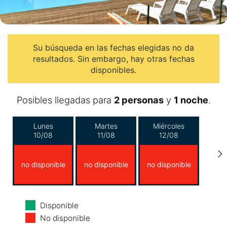
Su búsqueda en las fechas elegidas no da
resultados. Sin embargo, hay otras fechas
disponibles.
Posibles llegadas para
2 personas
y
1 noche
.
Lunes
Martes
Miércoles
10/08
11/08
12/08
no disponible
no disponible
no disponible
Jueves
Viernes
Sábado
Disponible
13/08
14/08
15/08
No disponible