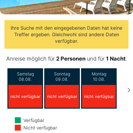
Ihre Suche mit den eingegebenen Daten hat keine
Treffer ergeben. Gleichwohl sind andere Daten
verfügbar.
Anreise möglich für
2 Personen
und für
1 Nacht
.
Samstag
Sonntag
Montag
08.08.
09.08.
10.08.
nicht verfügbar
nicht verfügbar
nicht verfügbar
Dienstag
Mittwoch
Donnerstag
Verfügbar
11.08.
12.08.
13.08.
Nicht verfügbar