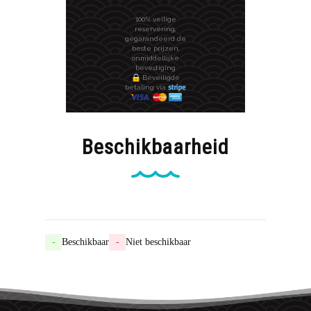
100% veilige
reservering,
gegarandeerd de
beste prijzen,
onmiddellijke
bevestiging
Beveiligde
betaling via
Beschikbaarheid
-
Beschikbaar
-
Niet beschikbaar