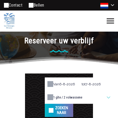
Contact
Bellen
Reserveer uw verblijf
Van
tot
1
gîte /
2
volwassene
ZOEKEN
NAAR