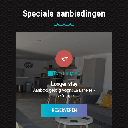
Speciale aanbiedingen
-15%
Tot
31 aug 26
Longer stay
Aanbod geldig voor :
La Laiterie -
Les Granges
RESERVEREN